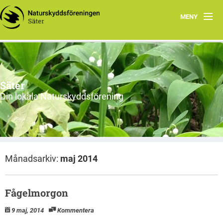
MENY
Hem
Styrelsen
Säter
Utflyktsmål
Din lokala Naturskyddsförening
Månadsarkiv:
maj 2014
Fågelmorgon
9 maj, 2014
Kommentera