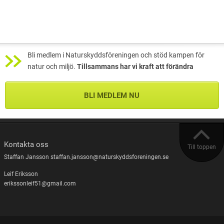
Bli medlem i Naturskyddsföreningen och stöd kampen för
natur och miljö.
Tillsammans har vi kraft att förändra
BLI MEDLEM NU
Kontakta oss
Till toppen
Staffan Jansson staffan.jansson@naturskyddsforeningen.se
Leif Eriksson
erikssonleif51@gmail.com