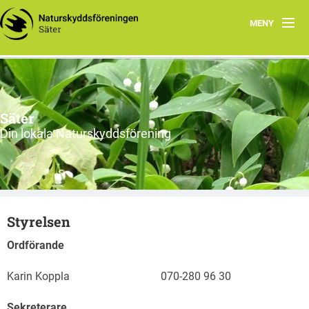
MENY
Hem
Styrelsen
Säter
Utflyktsmål
Din lokala Naturskyddsförening
Styrelsen
Ordförande
Karin Koppla 070-280 96 30
Sekreterare