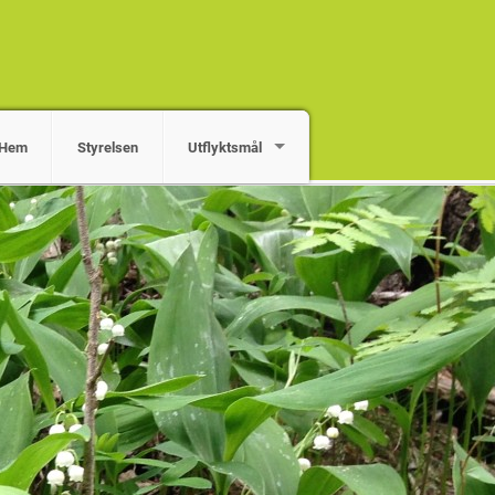
Hem
Styrelsen
Utflyktsmål