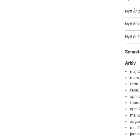
Nytt År 
Nytt år 
Nytt år 
Senast
Arkiv
maj 
mars
febru
febru
april
febru
april
maj 
augus
maj 
janua