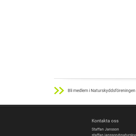
Bli medlem i Naturskyddsföreningen 
Kontakta oss
Staffan Jansson
staffan.jansson@natursky