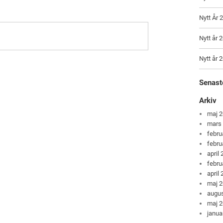
Nytt År 
Nytt år 
Nytt år 
Senast
Arkiv
maj 
mars
febru
febru
april
febru
april
maj 
augus
maj 
janua