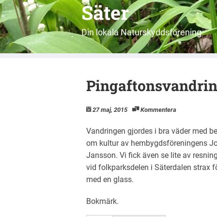
Säter
Din lokala Naturskyddsförening
Pingaftonsvandrin
27 maj, 2015
Kommentera
Vandringen gjordes i bra väder med be
om kultur av hembygdsföreningens Jo
Jansson. Vi fick även se lite av resni
vid folkparksdelen i Säterdalen strax
med en glass.
Bokmärk
.