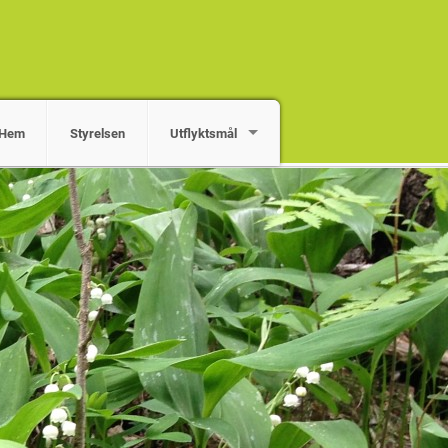
Hem
Styrelsen
Utflyktsmål