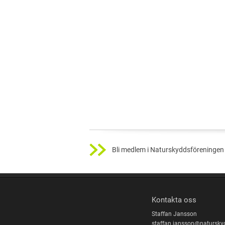
Bli medlem i Naturskyddsföreningen 
Kontakta oss
Staffan Jansson
staffan.jansson@natursky