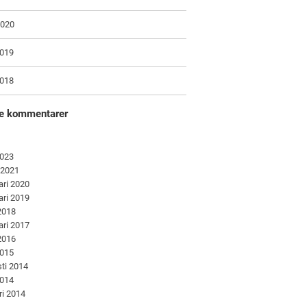
2020
2019
2018
e kommentarer
2023
 2021
ari 2020
ari 2019
 2018
ari 2017
 2016
2015
ti 2014
2014
ri 2014